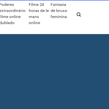
Poderes
Filme 24
Fantasia
extraordinário
horas de le
de bruxa
filme online
mans
feminina
dublado
online